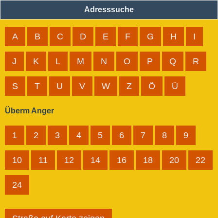
Adresssuche
A
B
C
D
E
F
G
H
I
J
K
L
M
N
O
P
Q
R
S
T
U
V
W
Z
Ö
Ü
Überm Anger
1
2
3
4
5
6
7
8
9
10
11
12
14
16
18
20
22
24