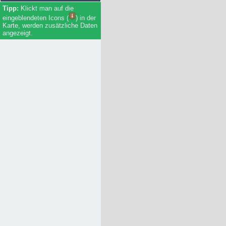
Soziale Einrichtungen
Klickt man auf die
Einkaufsläden
eingeblendeten Icons (
) in der
Handwerker / Dienstleister
Karte, werden zusätzliche Daten
Firmen
angezeigt.
Bildungseinrichtungen
Essen
Unterkunft
Regierung / Behörden
(Rad-/Ski-/Reit-) Wanderwege