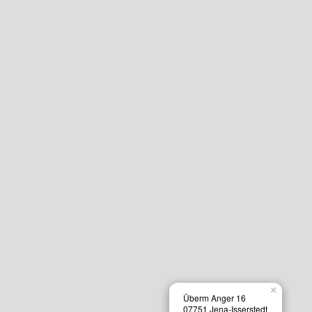
×
Überm Anger 16
07751 Jena-Isserstedt