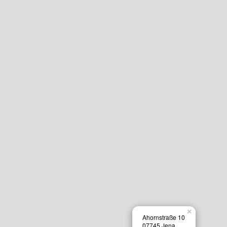
×
Ahornstraße 10
07745 Jena