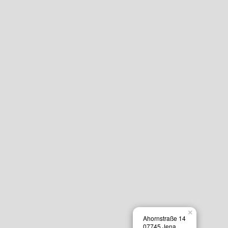
×
Ahornstraße 14
07745 Jena