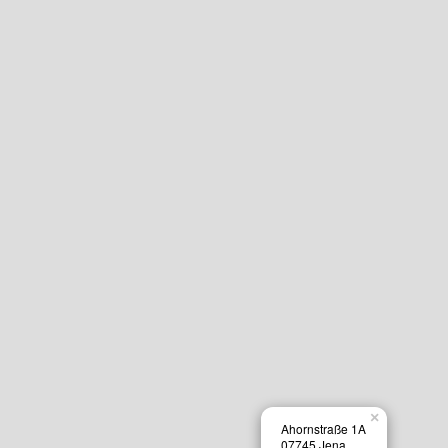
×
Ahornstraße 1A
07745 Jena