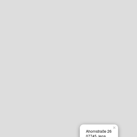
×
Ahornstraße 26
07745 Jena