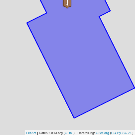
Leaflet
| Daten: OSM.org (
ODbL
) | Darstellung:
OSM.org
(
CC-By-SA-2.0
)