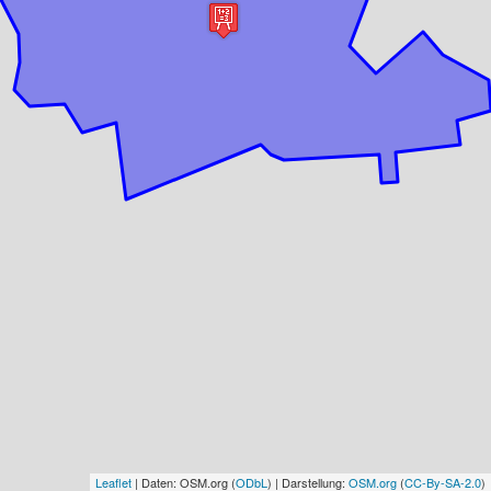
Leaflet
| Daten: OSM.org (
ODbL
) | Darstellung:
OSM.org
(
CC-By-SA-2.0
)