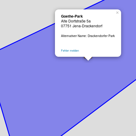
×
Goethe-Park
Alte Dorfstraße 5a
07751
Jena-Drackendorf
Alternativer Name: Drackendorfer Park
Fehler melden