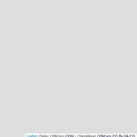
Leaflet
| Daten: OSM.org (
ODbL
) | Darstellung:
OSM.org
(
CC-By-SA-2.0
)