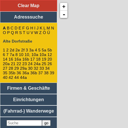
Clear Map
+
Adresssuche
: Alte Dorfstraße
1
-
Adresssuche
3a
2
3
A
B
C
D
E
F
G
H
I
J
K
L
M
N
O
P
Q
R
S
5b
T
U
V
W
Z
Ö
Ü
Goethe-Park
Alte Dorfstraße
Alte Dorfstraße 5a
07751
Jena-Drackendorf
1
2
2d
2e
2f
3
3a
4
5
5a
5b
6
7
7a
8
10
10, 10a
10a
12
14
16
16a
16b
17
18
19
20
Alternativer Name: Drackendorfer Park
20a
21
22
23
24
24a
25
26
5
27
28
29
29a
30
32
33
34
2e
35
35b
36
36a
36b
37
38
39
2d
40
42
44
44a
2f
4
Firmen & Geschäfte
7a
7
Einrichtungen
6
12
10, 10a
(Fahrrad-) Wanderwege
8
16b
14