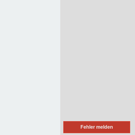
38
35b
37
42
40
39
44a
44
10a
10
16a
Vereine
Medizinische Einrichtungen
Religiöse Einrichtungen
Sportliche Einrichtungen
Soziale Einrichtungen
Einkaufsläden
Handwerker / Dienstleister
Firmen
Bildungseinrichtungen
Essen
Unterkunft
Regierung / Behörden
Fehler melden
(Rad-/Ski-/Reit-) Wanderwege