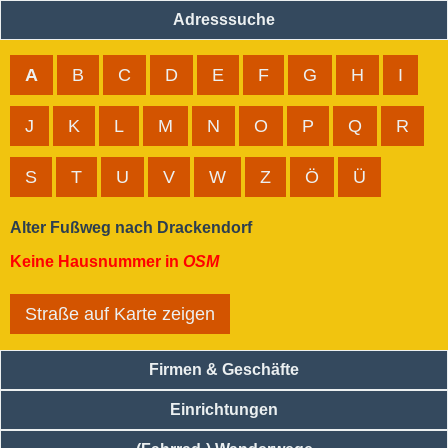
Adresssuche
A
B
C
D
E
F
G
H
I
J
K
L
M
N
O
P
Q
R
S
T
U
V
W
Z
Ö
Ü
Alter Fußweg nach Drackendorf
Keine Hausnummer in
OSM
Straße auf Karte zeigen
Firmen & Geschäfte
Einrichtungen