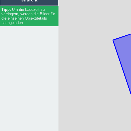
32
Vereine
Um die Ladezeit zu
Medizinische Einrichtungen
verringern, werden die Bilder für
die einzelnen Objektdetails
Religiöse Einrichtungen
nachgeladen.
Sportliche Einrichtungen
Soziale Einrichtungen
Einkaufsläden
Handwerker / Dienstleister
Firmen
Bildungseinrichtungen
Essen
Unterkunft
Regierung / Behörden
(Rad-/Ski-/Reit-) Wanderwege