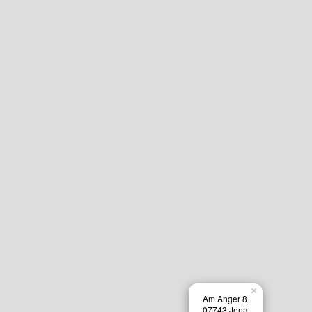
×
Am Anger 8
07743 Jena