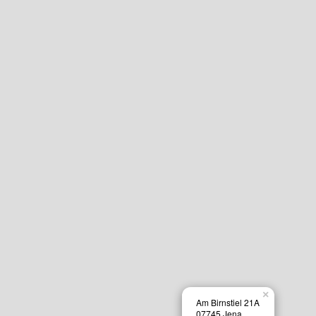
×
Am Birnstiel 21A
07745 Jena