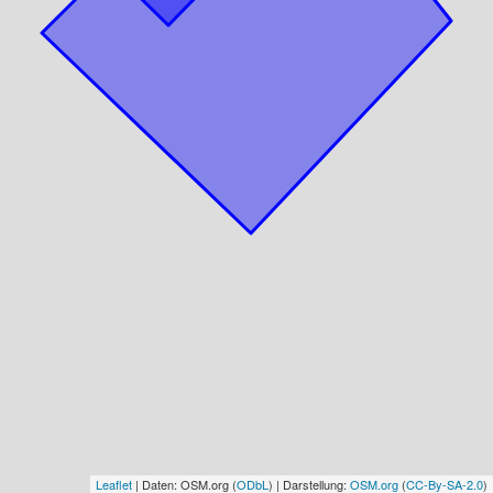
Leaflet
| Daten: OSM.org (
ODbL
) | Darstellung:
OSM.org
(
CC-By-SA-2.0
)