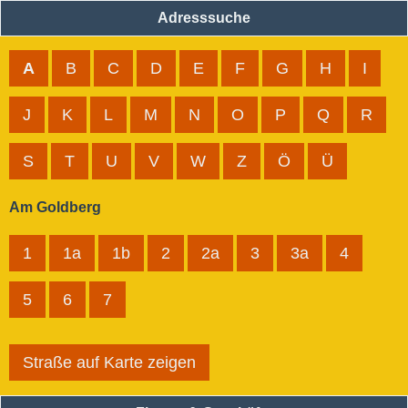
Adresssuche
A
B
C
D
E
F
G
H
I
J
K
L
M
N
O
P
Q
R
S
T
U
V
W
Z
Ö
Ü
Am Goldberg
1
1a
1b
2
2a
3
3a
4
5
6
7
Straße auf Karte zeigen