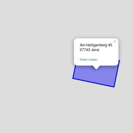
×
Am Heiligenberg 45
07743 Jena
Fehler melden