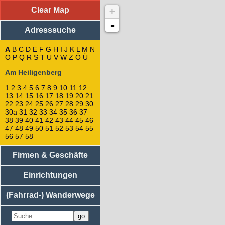
Clear Map
+
Adresssuche
: Am Heiligenberg
53
-
Adresssuche
56
55
54
A
B
C
D
E
F
G
H
I
J
K
L
M
N
O
P
Q
R
S
27
T
U
V
W
Z
Ö
Ü
26
Am Heiligenberg
25
24
1
2
3
4
5
6
7
8
9
10
11
12
57
13
14
15
16
17
18
19
20
21
58
22
23
24
25
26
27
28
29
30
28
30a
31
32
33
34
35
36
37
38
39
40
41
42
43
44
45
46
29
47
48
49
50
51
52
53
54
55
30
56
57
58
30a
23
Firmen & Geschäfte
22
21
Einrichtungen
20
19
48
(Fahrrad-) Wanderwege
49
50
47