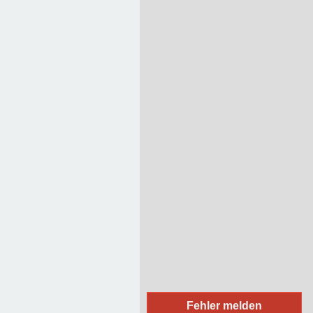
16
15
14
37
36
10
9
11
12
8
1
2
Vereine
Medizinische Einrichtungen
Religiöse Einrichtungen
Sportliche Einrichtungen
Soziale Einrichtungen
Einkaufsläden
Handwerker / Dienstleister
Firmen
Bildungseinrichtungen
Essen
Unterkunft
Regierung / Behörden
Fehler melden
(Rad-/Ski-/Reit-) Wanderwege