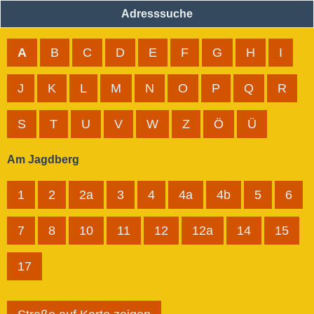
Adresssuche
A
B
C
D
E
F
G
H
I
J
K
L
M
N
O
P
Q
R
S
T
U
V
W
Z
Ö
Ü
Am Jagdberg
1
2
2a
3
4
4a
4b
5
6
7
8
10
11
12
12a
14
15
17