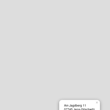
×
Am Jagdberg 11
07745 Jena-Göschwitz