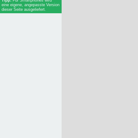
Für Smartphones wird
Essen
eine eigene, angepasste Version
Unterkunft
dieser Seite ausgeliefert.
Regierung / Behörden
(Rad-/Ski-/Reit-) Wanderwege