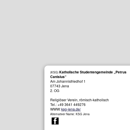
 Canisius“
Katholische Studentengemeinde „Petrus
(KSG)
Canisius“
Am Johannisfriedhof 1
07743
Jena
2. OG
Religiöser Verein, römisch-katholisch
Tel.:
+49 3641 449276
WWW:
ksg-jena.de/
Alternativer Name: KSG Jena