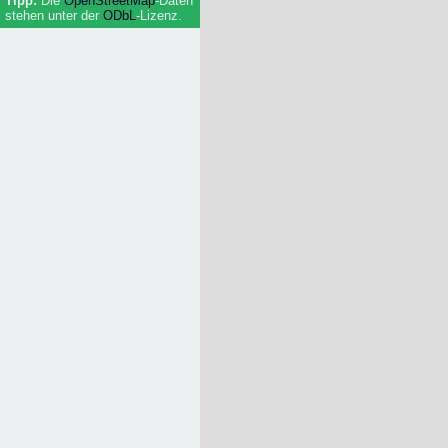
Die
Open­Street­Map
-Daten
Unterkunft
stehen unter der
ODbL
-Lizenz.
Regierung / Behörden
(Rad-/Ski-/Reit-) Wanderwege