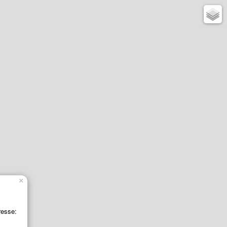
×
resse: