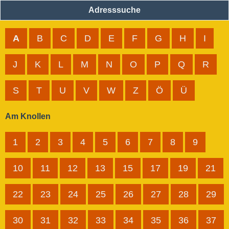
Adresssuche
A
B
C
D
E
F
G
H
I
J
K
L
M
N
O
P
Q
R
S
T
U
V
W
Z
Ö
Ü
Am Knollen
1
2
3
4
5
6
7
8
9
10
11
12
13
15
17
19
21
22
23
24
25
26
27
28
29
30
31
32
33
34
35
36
37