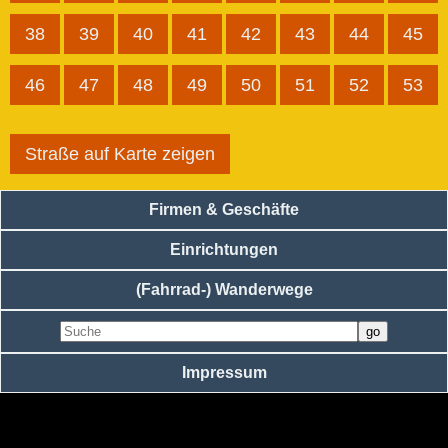
38
39
40
41
42
43
44
45
46
47
48
49
50
51
52
53
Straße auf Karte zeigen
Firmen & Geschäfte
Einrichtungen
(Fahrrad-) Wanderwege
Impressum