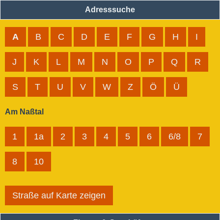
Adresssuche
A
B
C
D
E
F
G
H
I
J
K
L
M
N
O
P
Q
R
S
T
U
V
W
Z
Ö
Ü
Am Naßtal
1
1a
2
3
4
5
6
6/8
7
8
10
Straße auf Karte zeigen