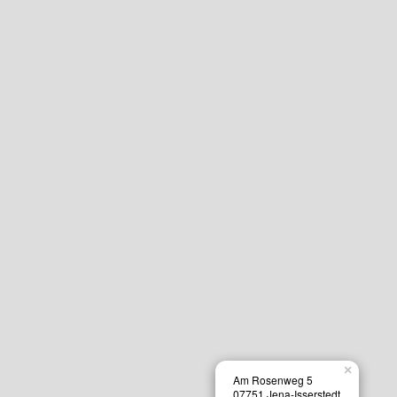
×
Am Rosenweg 5
07751 Jena-Isserstedt