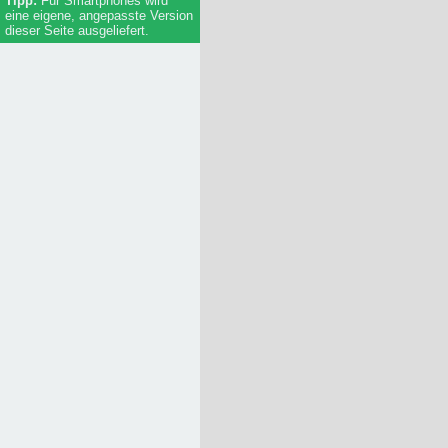
Für Smartphones wird
eine eigene, angepasste Version
dieser Seite ausgeliefert.