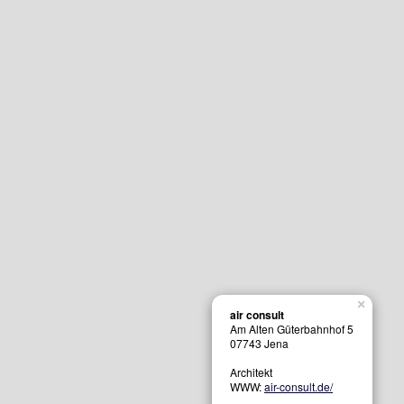
×
air consult
Am Alten Güterbahnhof 5
07743
Jena
Architekt
WWW:
air-consult.de/