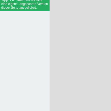
Für Smartphones wird
eine eigene, angepasste Version
dieser Seite ausgeliefert.