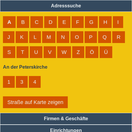
Adresssuche
A
B
C
D
E
F
G
H
I
J
K
L
M
N
O
P
Q
R
S
T
U
V
W
Z
Ö
Ü
An der Peterskirche
1
3
4
Straße auf Karte zeigen
Firmen & Geschäfte
Einrichtungen