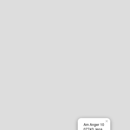
×
Am Anger 10
07743 Jena