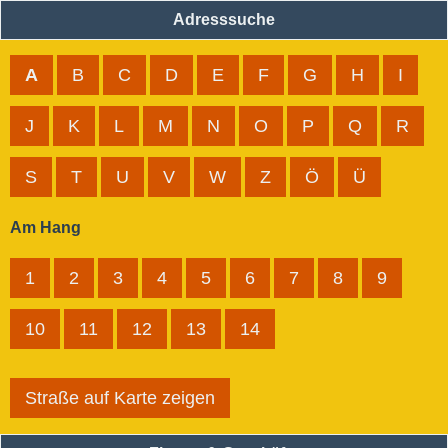
Adresssuche
A
B
C
D
E
F
G
H
I
J
K
L
M
N
O
P
Q
R
S
T
U
V
W
Z
Ö
Ü
Am Hang
1
2
3
4
5
6
7
8
9
10
11
12
13
14
Straße auf Karte zeigen