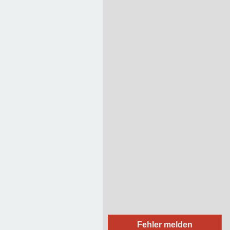
15
14
37
36
Am Heiligenberg 10
07743
Jena
9
11
12
8
1
2
Vereine
Medizinische Einrichtungen
Religiöse Einrichtungen
Sportliche Einrichtungen
Soziale Einrichtungen
Einkaufsläden
Handwerker / Dienstleister
Firmen
Bildungseinrichtungen
Essen
Unterkunft
Regierung / Behörden
Fehler melden
(Rad-/Ski-/Reit-) Wanderwege