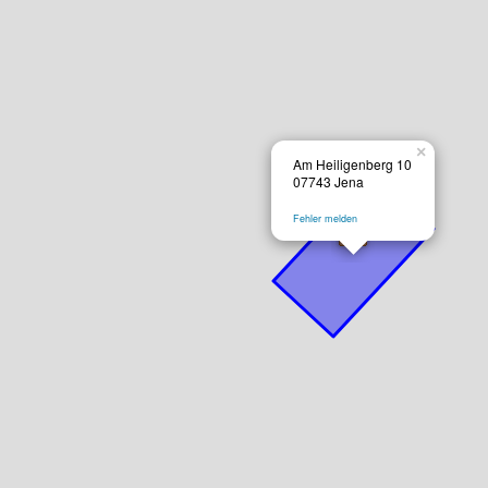
×
Am Heiligenberg 10
07743 Jena
Fehler melden