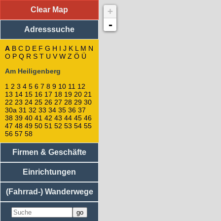
Clear Map
+
Adresssuche
: Am Heiligenberg
53
-
Adresssuche
56
55
54
A
B
C
D
E
F
G
H
I
J
K
L
M
N
O
P
Q
R
S
27
T
U
V
W
Z
Ö
Ü
26
Am Heiligenberg
25
24
1
2
3
4
5
6
7
8
9
10
11
12
57
13
14
15
16
17
18
19
20
21
58
22
23
24
25
26
27
28
29
30
28
30a
31
32
33
34
35
36
37
38
39
40
41
42
43
44
45
46
29
47
48
49
50
51
52
53
54
55
30
56
57
58
30a
23
Firmen & Geschäfte
22
21
Einrichtungen
20
19
48
(Fahrrad-) Wanderwege
49
50
47