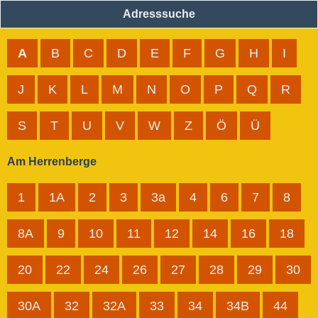
Adresssuche
A
B
C
D
E
F
G
H
I
J
K
L
M
N
O
P
Q
R
S
T
U
V
W
Z
Ö
Ü
Am Herrenberge
1
1A
2
3
3a
4
6
7
8
8A
9
10
11
12
14
16
18
20
22
24
26
27
28
29
30
30A
32
32A
33
34
34B
44