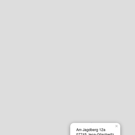
×
Am Jagdberg 12a
07745 Jena-Göschwitz