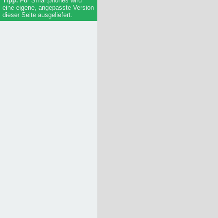
Für Smartphones wird
eine eigene, angepasste Version
dieser Seite ausgeliefert.