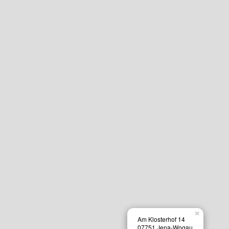
×
Am Klosterhof 14
07751 Jena-Wogau