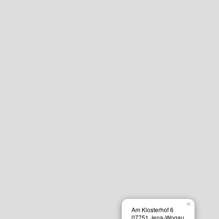
×
Am Klosterhof 6
07751 Jena-Wogau