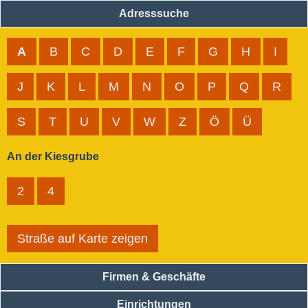
Adresssuche
A
B
C
D
E
F
G
H
I
J
K
L
M
N
O
P
Q
R
S
T
U
V
W
Z
Ö
Ü
An der Kiesgrube
2
4
Straße auf Karte zeigen
Firmen & Geschäfte
Einrichtungen