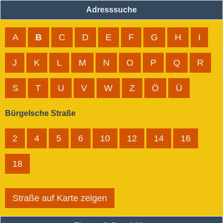
Adresssuche
A
B
C
D
E
F
G
H
I
J
K
L
M
N
O
P
Q
R
S
T
U
V
W
Z
Ö
Ü
Bürgelsche Straße
2
4
5
6
10
12
14
16
18
Straße auf Karte zeigen