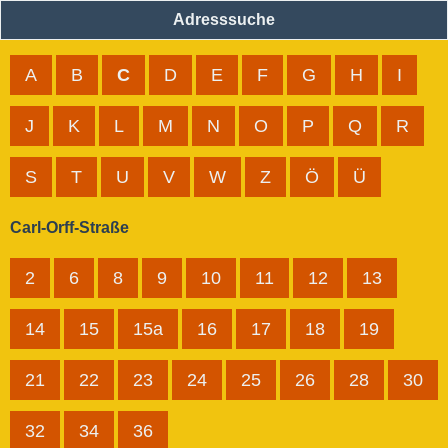
Adresssuche
A
B
C
D
E
F
G
H
I
J
K
L
M
N
O
P
Q
R
S
T
U
V
W
Z
Ö
Ü
Carl-Orff-Straße
2
6
8
9
10
11
12
13
14
15
15a
16
17
18
19
21
22
23
24
25
26
28
30
32
34
36