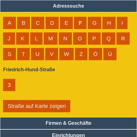
Adresssuche
A
B
C
D
E
F
G
H
I
J
K
L
M
N
O
P
Q
R
S
T
U
V
W
Z
Ö
Ü
Friedrich-Hund-Straße
3
Straße auf Karte zeigen
Firmen & Geschäfte
Einrichtungen