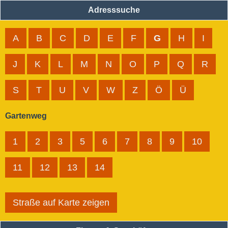
Adresssuche
A
B
C
D
E
F
G
H
I
J
K
L
M
N
O
P
Q
R
S
T
U
V
W
Z
Ö
Ü
Gartenweg
1
2
3
5
6
7
8
9
10
11
12
13
14
Straße auf Karte zeigen