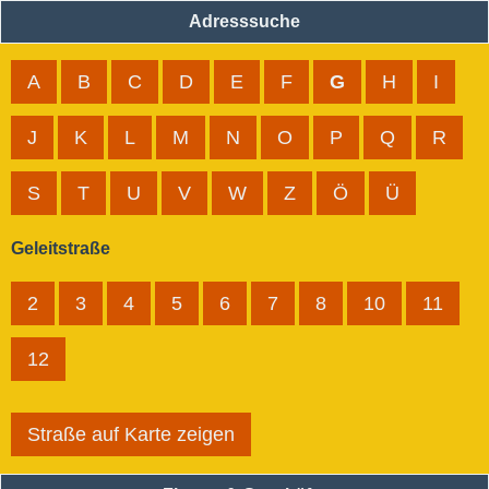
Adresssuche
A
B
C
D
E
F
G
H
I
J
K
L
M
N
O
P
Q
R
S
T
U
V
W
Z
Ö
Ü
Geleitstraße
2
3
4
5
6
7
8
10
11
12
Straße auf Karte zeigen