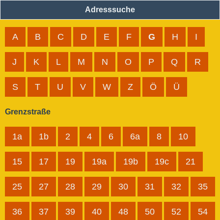
Adresssuche
A
B
C
D
E
F
G
H
I
J
K
L
M
N
O
P
Q
R
S
T
U
V
W
Z
Ö
Ü
Grenzstraße
1a
1b
2
4
6
6a
8
10
15
17
19
19a
19b
19c
21
25
27
28
29
30
31
32
35
36
37
39
40
48
50
52
54