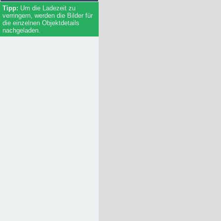
Um die Ladezeit zu
verringern, werden die Bilder für
die einzelnen Objektdetails
nachgeladen.