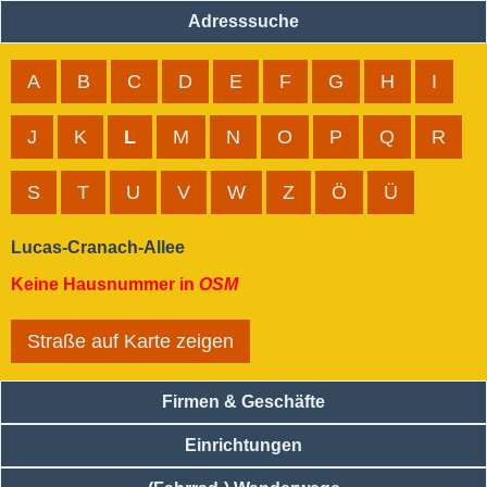
Adresssuche
A
B
C
D
E
F
G
H
I
J
K
L
M
N
O
P
Q
R
S
T
U
V
W
Z
Ö
Ü
Lucas-Cranach-Allee
Keine Hausnummer in
OSM
Straße auf Karte zeigen
Firmen & Geschäfte
Einrichtungen