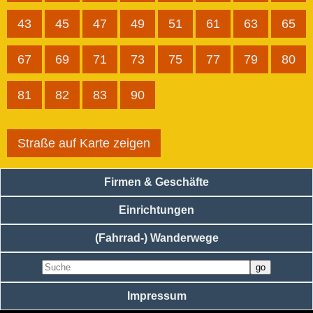
43
45
47
49
51
61
63
65
67
69
71
73
75
77
79
80
81
82
83
90
Straße auf Karte zeigen
Firmen & Geschäfte
Einrichtungen
(Fahrrad-) Wanderwege
Impressum