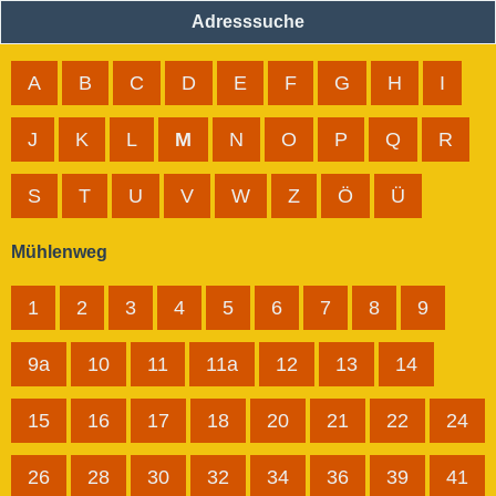
Adresssuche
A
B
C
D
E
F
G
H
I
J
K
L
M
N
O
P
Q
R
S
T
U
V
W
Z
Ö
Ü
Mühlenweg
1
2
3
4
5
6
7
8
9
9a
10
11
11a
12
13
14
15
16
17
18
20
21
22
24
26
28
30
32
34
36
39
41