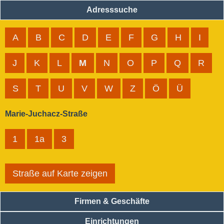
Adresssuche
A
B
C
D
E
F
G
H
I
J
K
L
M
N
O
P
Q
R
S
T
U
V
W
Z
Ö
Ü
Marie-Juchacz-Straße
1
1a
3
Straße auf Karte zeigen
Firmen & Geschäfte
Einrichtungen