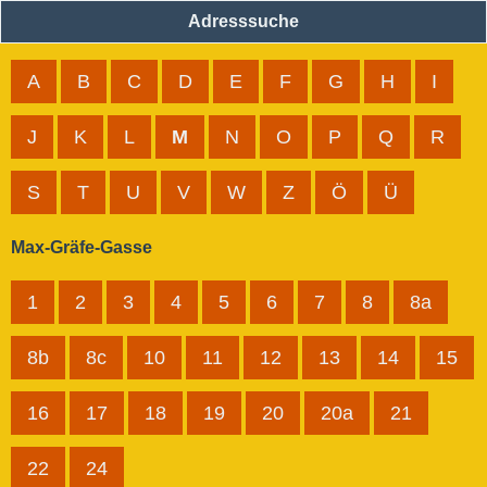
Adresssuche
A
B
C
D
E
F
G
H
I
J
K
L
M
N
O
P
Q
R
S
T
U
V
W
Z
Ö
Ü
Max-Gräfe-Gasse
1
2
3
4
5
6
7
8
8a
8b
8c
10
11
12
13
14
15
16
17
18
19
20
20a
21
22
24