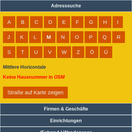
Adresssuche
A
B
C
D
E
F
G
H
I
J
K
L
M
N
O
P
Q
R
S
T
U
V
W
Z
Ö
Ü
Mittlere Horizontale
Keine Hausnummer in
OSM
Straße auf Karte zeigen
Firmen & Geschäfte
Einrichtungen