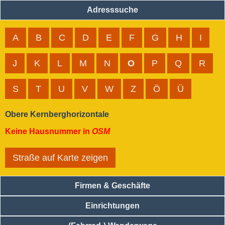
Adresssuche
A
B
C
D
E
F
G
H
I
J
K
L
M
N
O
P
Q
R
S
T
U
V
W
Z
Ö
Ü
Obere Kernberghorizontale
Keine Hausnummer in
OSM
Straße auf Karte zeigen
Firmen & Geschäfte
Einrichtungen