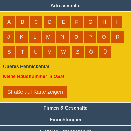
Adresssuche
A
B
C
D
E
F
G
H
I
J
K
L
M
N
O
P
Q
R
S
T
U
V
W
Z
Ö
Ü
Oberes Pennickental
Keine Hausnummer in
OSM
Straße auf Karte zeigen
Firmen & Geschäfte
Einrichtungen