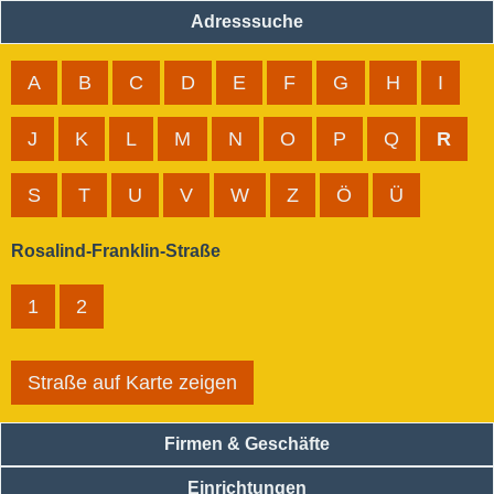
Adresssuche
A
B
C
D
E
F
G
H
I
J
K
L
M
N
O
P
Q
R
S
T
U
V
W
Z
Ö
Ü
Rosalind-Franklin-Straße
1
2
Straße auf Karte zeigen
Firmen & Geschäfte
Einrichtungen